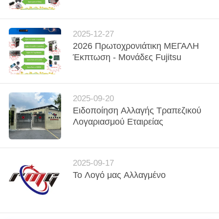
ΈΛΕΓΧΟΣ
ΠΟΙΌΤΗΤΑΣ
2025-12-27
2026 Πρωτοχρονιάτικη ΜΕΓΑΛΗ
Έκπτωση - Μονάδες Fujitsu
ΕΠΙΚΟΙΝΩΝΉΣΤΕ
ΜΑΖΊ
ΜΑΣ
2025-09-20
Ειδοποίηση Αλλαγής Τραπεζικού
Λογαριασμού Εταιρείας
ΕΙΔΉΣΕΙΣ
ΥΠΟΘΈΣΕΙΣ
2025-09-17
Το Λογό μας Αλλαγμένο
ΖΗΤΉΣΤΕ
ΠΡΟΣΦΟΡΆ