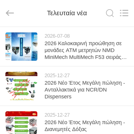
Mei
Guang
Science
And
Τελευταία νέα
Technology
Co.,
Ltd..
All
ΣΠΊΤΙ
Rights
Reserved.
2026-07-08
2026 Καλοκαιρινή προώθηση σε
ΠΡΟΪΌΝΤΑ
μονάδες ATM μετρητών NMD
MiniMech MultiMech F53 σειράς
σε μειωμένες τιμές
ΣΧΕΤΙΚΆ
2025-12-27
ΜΕ
2026 Νέο Έτος Μεγάλη πώληση -
ΕΜΆΣ
Ανταλλακτικά για NCR/DN
Dispensers
ΕΠΙΣΚΈΨΕΙΣ
2025-12-27
ΣΤΟ
2026 Νέο Έτος Μεγάλη πώληση -
ΕΡΓΟΣΤΆΣΙΟ
Διανεμητές Δόξας