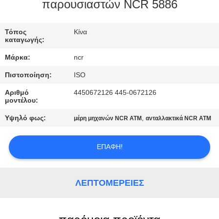
παρουσιαστών NCR 5886
ΈΛΕΓΧΟΣ
Τόπος
Κίνα
ΠΟΙΌΤΗΤΑΣ
καταγωγής:
Μάρκα:
ncr
ΕΠΙΚΟΙΝΩΝΉΣΤΕ
Πιστοποίηση:
ISO
ΜΑΖΊ
Αριθμό
4450672126 445-0672126
ΜΑΣ
μοντέλου:
Υψηλό φως:
,
μέρη μηχανών NCR ATM
ανταλλακτικά NCR ATM
ΕΙΔΉΣΕΙΣ
ΕΠΑΦΉ!
ΥΠΟΘΈΣΕΙΣ
ΛΕΠΤΟΜΈΡΕΙΕΣ
ΖΗΤΉΣΤΕ
ΠΡΟΣΦΟΡΆ