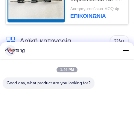
ATM Assy 4450672124
Διαπραγματεύσιμα MOQ:4pcs
ΕΠΙΚΟΙΝΩΝΊΑ
Λαϊκή κατηγορία
Όλα
tang
Ανταλλακτικά του
μέρη μηχανών του
ATM
ATM
1:46 PM
Good day, what product are you looking for?
μέρη wincor ATM
Μέρη NCR ATM
Μέρη NMD ATM
Μέρη Diebold ATM
Μηχανή τράπεζας
Μέρη Hitachi ATM
του ATM