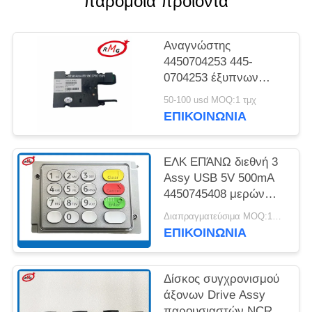
παρόμοια προϊόντα
SITEMAP
Αναγνώστης
4450704253 445-
ΠΟΛΙΤΙΚΉ
0704253 έξυπνων
ΑΠΟΡΡΉΤΟΥ
καρτών εμβύθισης
50-100 usd MOQ:1 τμχ
NCR μερών μηχανών
ΕΠΙΚΟΙΝΩΝΊΑ
τράπεζας ATM
ΕΛΚ ΕΠΆΝΩ διεθνή 3
Assy USB 5V 500mA
4450745408 μερών
NCR ATM
Διαπραγματεύσιμα MOQ:1PCS
ΕΠΙΚΟΙΝΩΝΊΑ
Δίσκος συγχρονισμού
άξονων Drive Assy
παρουσιαστών NCR