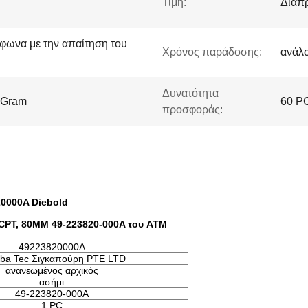
Τιμή:
Διαπ
φωνα με την απαίτηση του
Χρόνος παράδοσης:
ανάλο
Δυνατότητα
yGram
60 PC
προσφοράς:
0000A Diebold
CPT, 80MM 49-223820-000A του ATM
49223820000A
iba Tec Σιγκαπούρη PTE LTD
ανανεωμένος αρχικός
ασήμι
49-223820-000A
1 PC