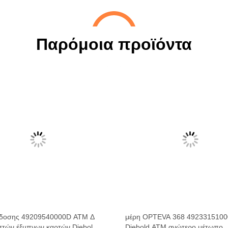
Παρόμοια προϊόντα
κδοσης 49209540000D ATM Δ
μέρη OPTEVA 368 492331510
τών έξυπνων καρτών Diebold
Diebold ATM ανώτερο μέτωπο