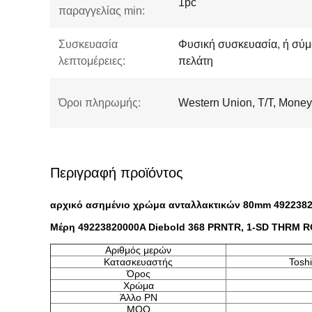
1pc
παραγγελίας min:
Συσκευασία
Φυσική συσκευασία, ή σύμ
λεπτομέρειες:
πελάτη
Όροι πληρωμής:
Western Union, T/T, Mone
Περιγραφή προϊόντος
αρχικό ασημένιο χρώμα ανταλλακτικών 80mm 4922382
Μέρη 49223820000A Diebold 368 PRNTR, 1-SD THRM R
Αριθμός μερών
Κατασκευαστής
Tosh
Όρος
Χρώμα
Άλλο PN
MOQ