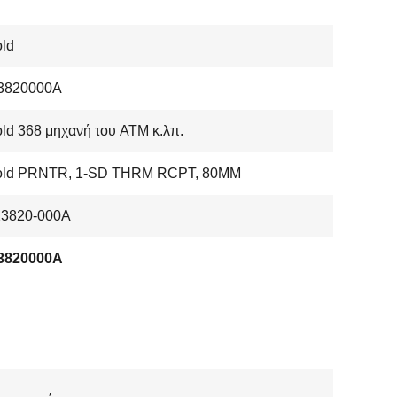
ld
3820000A
ld 368 μηχανή του ATM κ.λπ.
old PRNTR, 1-SD THRM RCPT, 80MM
23820-000A
3820000A