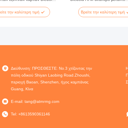
A
μεταφορών UTFA
είτε την καλύτερη τιμή
Βρείτε την καλύτερη τιμή
Διεύθυνση: ΠΡΟΣΘΕΣΤΕ: No.3 χτίζοντας την
Η
πόλη οδικού Shiyan Laobing Road.Zhoushi,
Π
περιοχή Baoan, Shenzhen, ήχος καμπάνας
Σ
Guang, Κίνα
E-mail:
tang@atmrmg.com
Tel:
+8613590361146