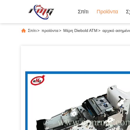
Σπίτι
Προϊόντα
Σ
Σπίτι
>
προϊόντα
>
Μέρη Diebold ATM
>
αρχικό ασημέν