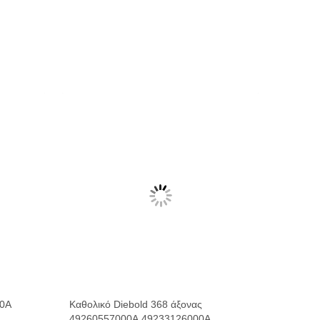
00A
Καθολικό Diebold 368 άξονας
49260557000A 49233126000A