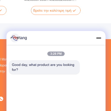
παραθυρόφυλλων αυλακώσεων
μετρητών
Βρείτε την καλύτερη τιμή
tang
3:26 PM
 Μεγαλύτερη Έρευνα Και Ανάπτυξη Και
Good day, what product are you looking 
αραγωγή ATM Spare Parts Προμηθευτής
for?
την Κίνα