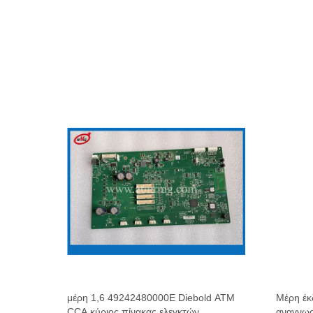
ν
μέρη 1,6 49242480000E Diebold ATM
Μέρη έ
000A
CCA κύριος πίνακας ελεγκτών
αναγνωσ