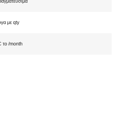
ραγματεύσιμα
γα με qty
 το /month