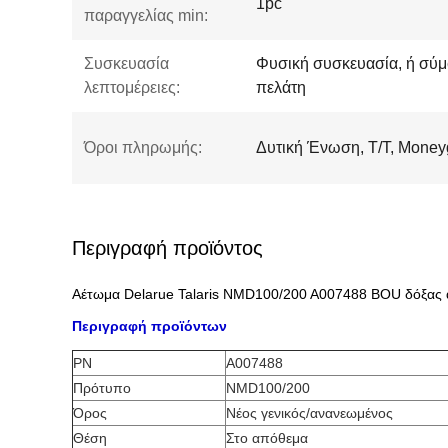
1pc
παραγγελίας min:
Συσκευασία
Φυσική συσκευασία, ή σύμ
λεπτομέρειες:
πελάτη
Όροι πληρωμής:
Δυτική Ένωση, T/T, Mone
Περιγραφή προϊόντος
Αέτωμα Delarue Talaris NMD100/200 A007488 BOU δόξας 
Περιγραφή προϊόντων
PN
A007488
Πρότυπο
NMD100/200
Όρος
Νέος γενικός/ανανεωμένος
Θέση
Στο απόθεμα