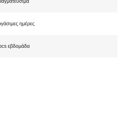
ραγματεύσιμα
ργάσιμες ημέρες
pcs εβδομάδα