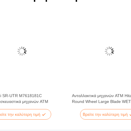
hi SR-UTR M7618181C
Ανταλλακτικά μηχανών ATM Hita
ασκευαστικά μηχανών ATM
Round Wheel Large Blade WET
Guide 2P006428-001
είτε την καλύτερη τιμή
Βρείτε την καλύτερη τιμή