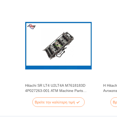
Μονάδα
Hitachi SR LT4 U2LT4A M7618183D
Η Hitac
4P027263-001 ATM Machine Parts
Αντικατ
 OKI
Lower Transport Module
ule
Βρείτε την καλύτερη τιμή
Βρ
ων
e
γραφή