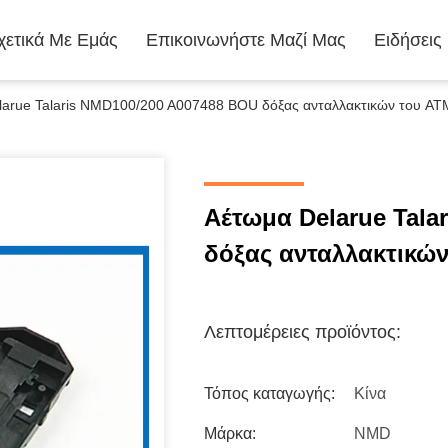
χετικά Με Εμάς
Επικοινωνήστε Μαζί Μας
Ειδήσεις
larue Talaris NMD100/200 A007488 BOU δόξας ανταλλακτικών του AT
Αέτωμα Delarue Tala
δόξας ανταλλακτικών
Λεπτομέρειες προϊόντος:
Τόπος καταγωγής:
Κίνα
Μάρκα:
NMD