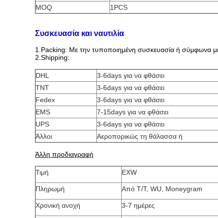
MOQ
1PCS
Συσκευασία και ναυτιλία
1.Packing: Με την τυποποιημένη συσκευασία ή σύμφωνα με
2.Shipping:
DHL
3-6days για να φθάσει
TNT
3-6days για να φθάσει
Fedex
3-6days για να φθάσει
EMS
7-15days για να φθάσει
UPS
3-6days για να φθάσει
Άλλοι
Αεροπορικώς τη θάλασσα ή
Άλλη προδιαγραφή
Τιμή
EXW
Πληρωμή
Από T/T, WU, Moneygram
Χρονική ανοχή
3-7 ημέρες