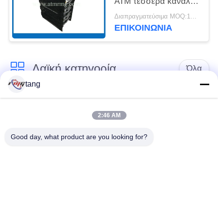
ATM τέσσερα κανάλια
με τις κασέτες
Διαπραγματεύσιμα MOQ:1PCS
ΕΠΙΚΟΙΝΩΝΊΑ
Λαϊκή κατηγορία
Όλα
tang
Ανταλλακτικά του
μέρη μηχανών του
ATM
ATM
2:46 AM
Good day, what product are you looking for?
μέρη wincor ATM
Μέρη NCR ATM
Μέρη NMD ATM
Μέρη Diebold ATM
Μηχανή τράπεζας
Μέρη Hitachi ATM
του ATM