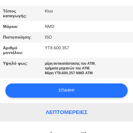
ΈΛΕΓΧΟΣ
Τόπος
Κίνα
καταγωγής:
ΠΟΙΌΤΗΤΑΣ
Μάρκα:
NMD
Πιστοποίηση:
ISO
ΕΠΙΚΟΙΝΩΝΉΣΤΕ
Αριθμό
YT8.600.357
ΜΑΖΊ
μοντέλου:
ΜΑΣ
Υψηλό φως:
,
μέρη αντικατάστασης του ATM
,
τμήματα μηχανών του ATM
Μέρη YT8.600.357 NMD ATM
ΕΙΔΉΣΕΙΣ
ΕΠΑΦΉ!
ΥΠΟΘΈΣΕΙΣ
ΛΕΠΤΟΜΈΡΕΙΕΣ
ΖΗΤΉΣΤΕ
ΠΡΟΣΦΟΡΆ