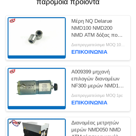
παρόμοια προϊόντα
SITEMAP
Μέρη NQ Delarue
NMD100 NMD200
ΠΟΛΙΤΙΚΉ
NMD ATM δόξας που
ΑΠΟΡΡΉΤΟΥ
αντέχουν 4*8*8
Διαπραγματεύσιμα MOQ:10PCS
A001593
ΕΠΙΚΟΙΝΩΝΊΑ
A009399 μηχανή
επιλογών διανομέων
NF300 μερών NMD100
NMD050 μηχανών του
Διαπραγματεύσιμα MOQ:1pc
ATM
ΕΠΙΚΟΙΝΩΝΊΑ
Διανομέας μετρητών
μερών NMD050 NMD