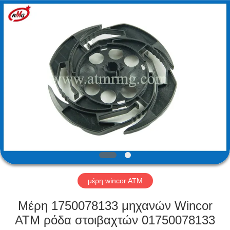
Mei
Guang
Science
And
Technology
Co.,
Ltd..
All
ΣΠΊΤΙ
Rights
Reserved.
ΠΡΟΪΌΝΤΑ
ΣΧΕΤΙΚΆ
ΜΕ
ΕΜΆΣ
ΕΠΙΣΚΈΨΕΙΣ
μέρη wincor ATM
ΣΤΟ
Μέρη 1750078133 μηχανών Wincor
ΕΡΓΟΣΤΆΣΙΟ
ATM ρόδα στοιβαχτών 01750078133