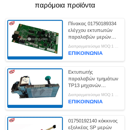
παρόμοια προϊόντα
SITEMAP
Πίνακας 01750189334
ΠΟΛΙΤΙΚΉ
ελέγχου εκτυπωτών
παραλαβών μερών
ΑΠΟΡΡΉΤΟΥ
PC280 TP13 Wincor
Διαπραγματεύσιμα MOQ:1 μονάδα
ATM
ΕΠΙΚΟΙΝΩΝΊΑ
Εκτυπωτής
παραλαβών τμημάτων
TP13 μηχανών
Procash PC280 ATM
Διαπραγματεύσιμα MOQ:1 μονάδα
Wincor
ΕΠΙΚΟΙΝΩΝΊΑ
01750192140 κόκκινος
εξολκέας SP μερών