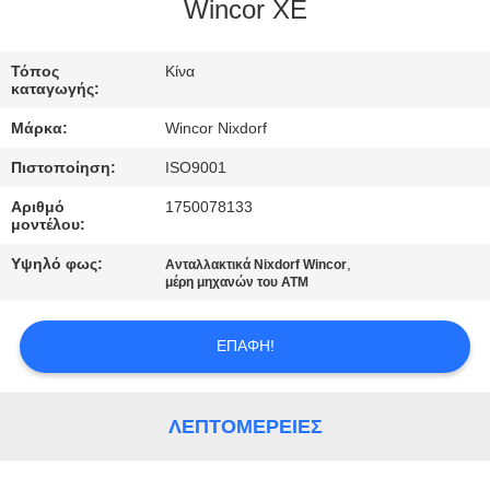
Wincor XE
ΈΛΕΓΧΟΣ
Τόπος
Κίνα
ΠΟΙΌΤΗΤΑΣ
καταγωγής:
Μάρκα:
Wincor Nixdorf
ΕΠΙΚΟΙΝΩΝΉΣΤΕ
Πιστοποίηση:
ISO9001
ΜΑΖΊ
Αριθμό
1750078133
ΜΑΣ
μοντέλου:
Υψηλό φως:
,
Ανταλλακτικά Nixdorf Wincor
ΕΙΔΉΣΕΙΣ
μέρη μηχανών του ATM
ΕΠΑΦΉ!
ΥΠΟΘΈΣΕΙΣ
ΖΗΤΉΣΤΕ
ΛΕΠΤΟΜΈΡΕΙΕΣ
ΠΡΟΣΦΟΡΆ