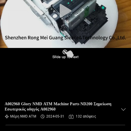
ΈΛΕΓΧΟΣ
ΠΟΙΌΤΗΤΑΣ
ΕΠΙΚΟΙΝΩΝΉΣΤΕ
ΜΑΖΊ
ΜΑΣ
ΕΙΔΉΣΕΙΣ
ΥΠΟΘΈΣΕΙΣ
Α002960 Glory NMD ATM Machine Parts ND200 Σημείωση
Εσωτερικός οδηγός Α002960
ΖΗΤΉΣΤΕ
Μέρη NMD ATM
2024-05-31
132 απόψεις
ΠΡΟΣΦΟΡΆ