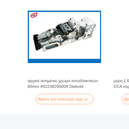
ν
αρχικό ασημένιο χρώμα ανταλλακτικών
μέρη 1,
000A
80mm 49223820000A Diebold
CCA κύρ
ανακαλ
Βρείτε την καλύτερη τιμή
Βρ