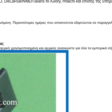
 DeLaRue/NMD/Talaris το /Glory, Hitachi και επίσης της υπ
ανόμενη. Περισσότερες ημέρες που απαιτούνται εξαρτώνται σε παραγγελ
τα;
, αρχική χρησιμοποιημένη και αρχικός ανανεώστε για όλα τα εμπορικά 