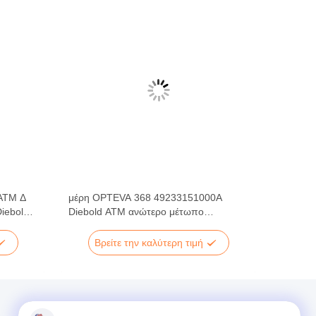
ATM Δ
μέρη OPTEVA 368 49233151000A
iebold
Diebold ATM ανώτερο μέτωπο
μεταφορών UTFA
Βρείτε την καλύτερη τιμή