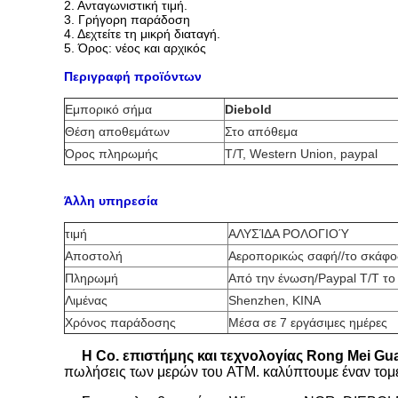
2. Ανταγωνιστική τιμή.
3. Γρήγορη παράδοση
4. Δεχτείτε τη μικρή διαταγή.
5. Όρος: νέος και αρχικός
Περιγραφή προϊόντων
Εμπορικό σήμα
Diebold
Θέση αποθεμάτων
Στο απόθεμα
Όρος πληρωμής
T/T, Western Union, paypal
Άλλη υπηρεσία
τιμή
ΑΛΥΣΊΔΑ ΡΟΛΟΓΙΟΎ
Αποστολή
Αεροπορικώς σαφή//το σκάφο
Πληρωμή
Από την ένωση/Paypal T/T το
Λιμένας
Shenzhen, ΚΙΝΑ
Χρόνος παράδοσης
Μέσα σε 7 εργάσιμες ημέρες
Η Co. επιστήμης και τεχνολογίας Rong Mei G
πωλήσεις των μερών του ATM. καλύπτουμε έναν τομέ