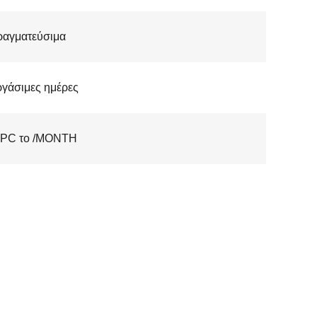
ραγματεύσιμα
ργάσιμες ημέρες
 PC το /MONTH