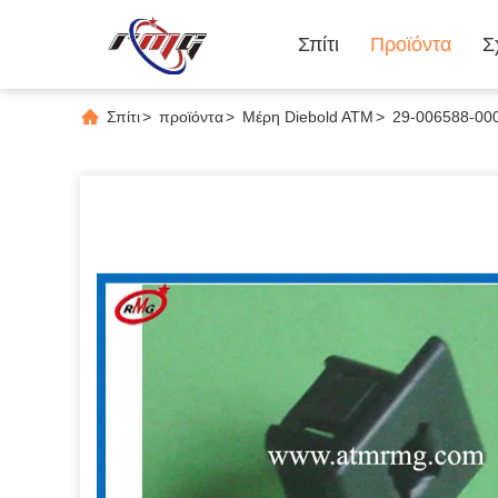
Σπίτι
Προϊόντα
Σ
Σπίτι
>
προϊόντα
>
Μέρη Diebold ATM
>
29-006588-000