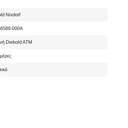
ld Nixdorf
06588-000A
νή Diebold ATM
μέρες
τικό