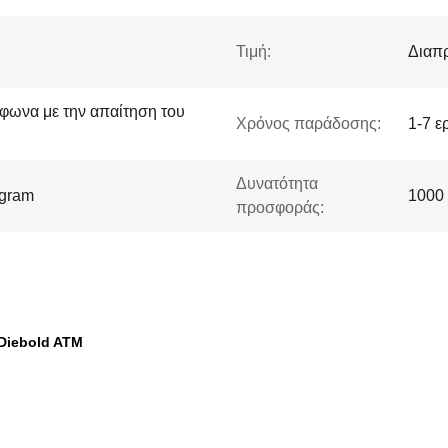
Τιμή:
Διαπ
φωνα με την απαίτηση του
Χρόνος παράδοσης:
1-7 ε
Δυνατότητα
ygram
1000
προσφοράς:
 Diebold ATM