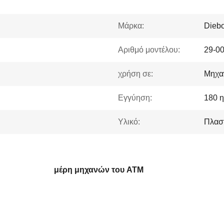
Μάρκα:
Diebo
Αριθμό μοντέλου:
29-0
χρήση σε:
Μηχα
Εγγύηση:
180 η
Υλικό:
Πλασ
μέρη μηχανών του ATM