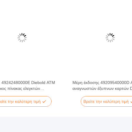
6 49242480000E Diebold ATM
Μέρη έκδοσης 49209540000D 
ιος πίνακας ελεγκτών
αναγνωστών έξυπνων καρτών D
ύψεων
OPTEVA
είτε την καλύτερη τιμή
Βρείτε την καλύτερη τιμή